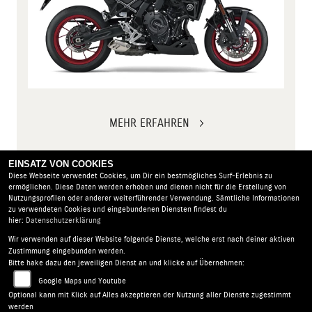
MEHR ERFAHREN
EINSATZ VON COOKIES
Diese Webseite verwendet Cookies, um Dir ein bestmögliches Surf-Erlebnis zu
ermöglichen. Diese Daten werden erhoben und dienen nicht für die Erstellung von
Nutzungsprofilen oder anderer weiterführender Verwendung. Sämtliche Informationen
zu verwendeten Cookies und eingebundenen Diensten findest du
hier:
Datenschutzerklärung
Wir verwenden auf dieser Website folgende Dienste, welche erst nach deiner aktiven
Motorrad Michael Faderl |
Ernst-Thälmann-Str. 41 |
Zustimmung eingebunden werden.
14728 Rhinow | Deutschland
Bitte hake dazu den jeweiligen Dienst an und klicke auf Übernehmen:
AGB
|
Impressum
|
Datenschutz
|
Disclaimer
|
Google Maps und Youtube
Barrierefreiheit
|
Batterieverordnung
Optional kann mit Klick auf Alles akzeptieren der Nutzung aller Dienste zugestimmt
werden