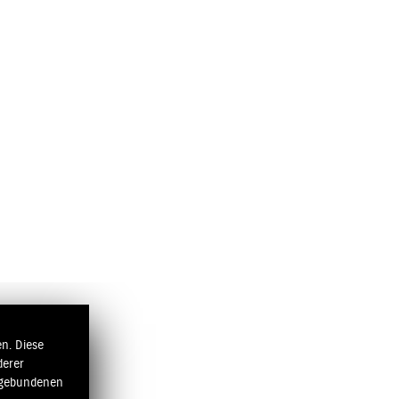
n. Diese
derer
ngebundenen