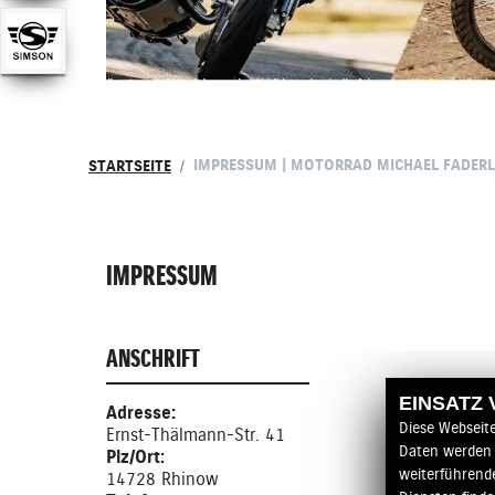
IMPRESSUM | MOTORRAD MICHAEL FADERL
STARTSEITE
IMPRESSUM
ANSCHRIFT
EINSATZ
Adresse:
Diese Webseit
Ernst-Thälmann-Str. 41
Daten werden 
Plz/Ort:
weiterführend
14728 Rhinow